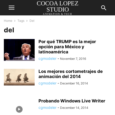
COCOA LOPEZ
STUDIO
ANIMATION & TECH
Home
Tags
Del
del
Por qué TRUMP es la mejor
opción para México y
latinoamérica
cgmodeler
-
November 7, 2016
Los mejores cortometrajes de
animación del 2014
cgmodeler
-
December 16, 2014
Probando Windows Live Writer
cgmodeler
-
December 14, 2014