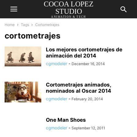
COCOA LOPEZ
STUDIO
ANIMATION & TECH
Home
Tags
Cortometrajes
cortometrajes
Los mejores cortometrajes de
animación del 2014
cgmodeler
-
December 16, 2014
Cortometrajes animados,
nominados al Oscar 2014
cgmodeler
-
February 20, 2014
One Man Shoes
cgmodeler
-
September 12, 2011