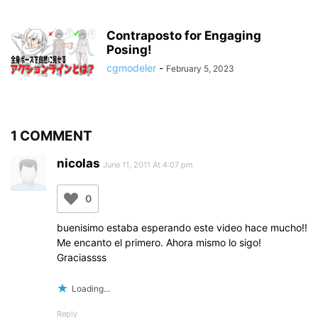
Contraposto for Engaging
Posing!
cgmodeler
-
February 5, 2023
1 COMMENT
nicolas
June 11, 2011 At 4:07 pm
0
buenisimo estaba esperando este video hace mucho!!
Me encanto el primero. Ahora mismo lo sigo!
Graciassss
Loading...
Reply