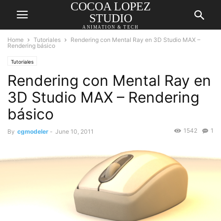
COCOA LOPEZ
STUDIO
ANIMATION & TECH
Home
Tutoriales
Rendering con Mental Ray en 3D Studio MAX –
Rendering básico
Tutoriales
Rendering con Mental Ray en
3D Studio MAX – Rendering
básico
1542
1
By
cgmodeler
-
June 10, 2011