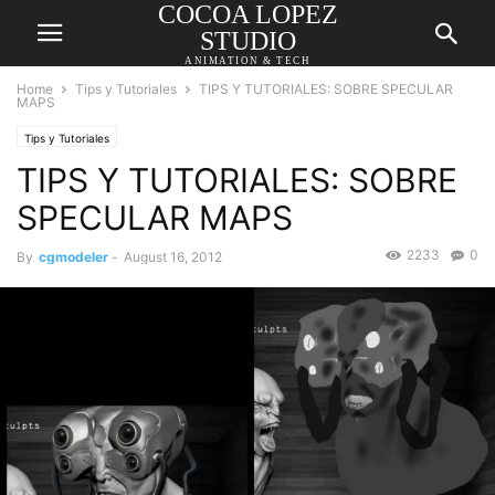
COCOA LOPEZ
STUDIO
ANIMATION & TECH
Home
Tips y Tutoriales
TIPS Y TUTORIALES: SOBRE SPECULAR
MAPS
Tips y Tutoriales
TIPS Y TUTORIALES: SOBRE
SPECULAR MAPS
2233
0
By
cgmodeler
-
August 16, 2012