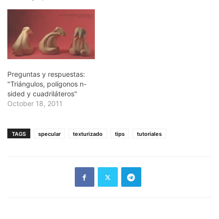
Preguntas y respuestas:
"Triángulos, polígonos n-
sided y cuadriláteros"
October 18, 2011
TAGS
specular
texturizado
tips
tutoriales