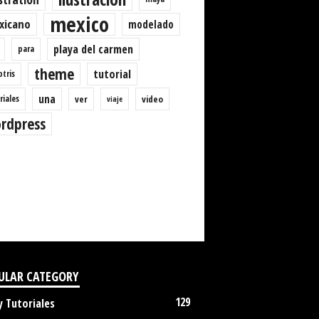
mexico
xicano
modelado
playa del carmen
para
theme
tutorial
ptris
una
riales
ver
video
viaje
rdpress
ULAR CATEGORY
129
y Tutoriales