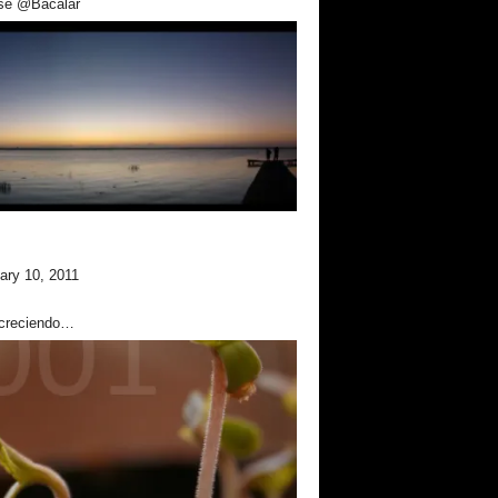
se @Bacalar
ary 10, 2011
creciendo…