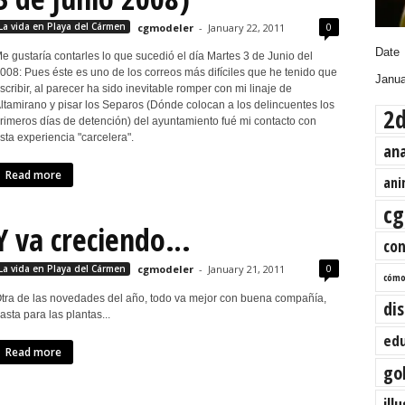
0
La vida en Playa del Cármen
cgmodeler
-
January 22, 2011
Date
e gustaría contarles lo que sucedió el día Martes 3 de Junio del
008: Pues éste es uno de los correos más difíciles que he tenido que
Janua
scribir, al parecer ha sido inevitable romper con mi linaje de
ltamirano y pisar los Separos (Dónde colocan a los delincuentes los
2
rimeros días de detención) del ayuntamiento fué mi contacto con
sta experiencia "carcelera".
an
Read more
ani
cg
Y va creciendo…
co
0
La vida en Playa del Cármen
cgmodeler
-
January 21, 2011
cóm
tra de las novedades del año, todo va mejor con buena compañía,
di
asta para las plantas...
edu
Read more
go
ill