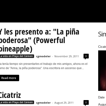
Y les presento a: "La piña
Si
poderosa" (Powerful
pineapple)
Cicatr
0
La vida en Playa del Cármen
cgmodeler
-
November 29, 2011
a tenía tiempo sin presentarles el trabajo de mis amigos, ahora es el
urno de "Anna, la piña poderosa". Una escritora en ascenso que...
Read more
Cicatriz
Date
0
La vida en Playa del Cármen
cgmodeler
-
August 29, 2011
Augus