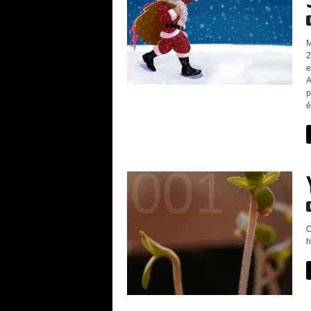
M
2
e
A
p
é
O
h