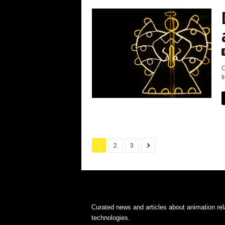
C
f
1
2
3
Curated news and articles about animation rel
technologies.