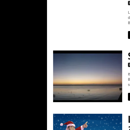
L
d
B
I
B
s