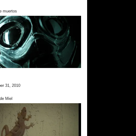
e muertos
er 31, 2010
de Miel