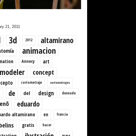
ry 21, 2011
d
3d
altamirano
2012
animacion
atomía
art
mation
Annecy
modeler
concept
ncepto
cortometraje
cortometrajes
de
design
del
desnudo
o
eduardo
senõ
ardo altamirano
en
francia
belins
gratis
hacer
ilustración
ustration
maya