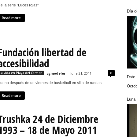
e la serie "Luces rojas"
Día d
Read more
Fundación libertad de
accesibilidad
0
La vida en Playa del Cármen
cgmodeler
-
June 21, 2011
Date
ueno después de un viernes de basketball en silla de ruedas...
Octob
Read more
Luna 
Trushka 24 de Diciembre
1993 – 18 de Mayo 2011