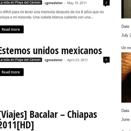
2
La vida en Playa del Cármen
cgmodeler
-
May 19, 2011
s difícil para mi tener una memoria después de los 8 años que no
ncluya a mi mascota. Una cubeta blanca cubierta con una...
Date
Read more
July 
Estemos unidos mexicanos
Un re
0
La vida en Playa del Cármen
cgmodeler
-
April 23, 2011
Read more
[Viajes] Bacalar – Chiapas
Date
June 
2011[HD]