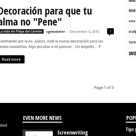
Decoración para que tu
me
alma no "Pene"
nave
scul
1
La vida en Playa del Cármen
cgmodeler
-
December 5, 2010
aminando por la Av. Juárez, noté la nueva decoración para las
tuto
iestas navideñas. Algo peculiar a mi parecer... Un ángelito... :P
wo
Read more
Page 1 of 3
EVEN MORE NEWS
POP
ated
Tips 
Screenwriting