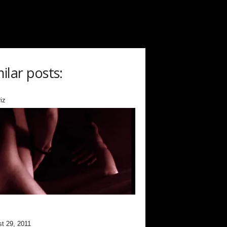
milar posts:
iz
t 29, 2011