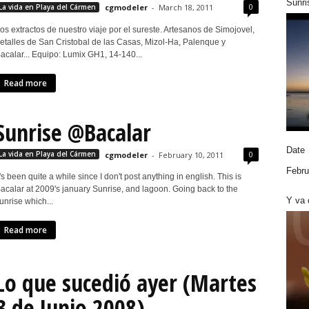
Sunri
0
La vida en Playa del Cármen
cgmodeler
-
March 18, 2011
os extractos de nuestro viaje por el sureste. Artesanos de Simojovel,
etalles de San Cristobal de las Casas, Mizol-Ha, Palenque y
acalar... Equipo: Lumix GH1, 14-140...
Read more
Sunrise @Bacalar
Date
0
La vida en Playa del Cármen
cgmodeler
-
February 10, 2011
Febru
t's been quite a while since I don't post anything in english. This is
acalar at 2009's january Sunrise, and lagoon. Going back to the
Y va 
unrise which...
Read more
Lo que sucedió ayer (Martes
3 de Junio 2008)