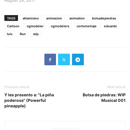
August 29, 2011
TAGS
altamirano
animacion
animation
bolsadepiedras
Cartoon
cgmodeler
cgmodelers
cortometraje
eduardo
luis
Run
wip
Previous article
Next article
Y les presento a: "La piña
Bolsa de piedras: WIP
poderosa" (Powerful
Musical 001
pineapple)