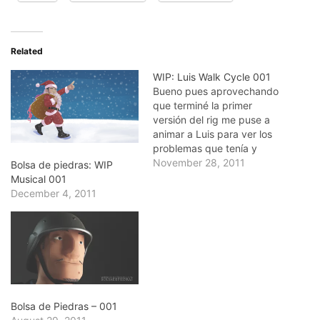
Related
WIP: Luis Walk Cycle 001
Bueno pues aprovechando
que terminé la primer
versión del rig me puse a
animar a Luis para ver los
problemas que tenía y
vaya que tenía bastantes.
November 28, 2011
Bolsa de piedras: WIP
Rehice el rig/skinning unas
Musical 001
4 veces, con todo y facial
December 4, 2011
pero puedo decir que
ahora domino algo que
desconocía
completamente. Terminé
comprando The…
Bolsa de Piedras – 001