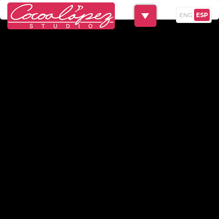
ENG
ESP